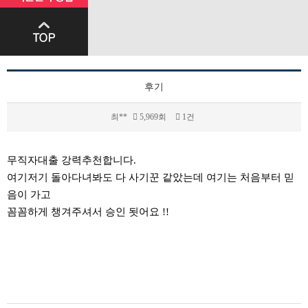
후기
최**
5,969회
1건
본문
무직자대출 강력추천합니다.
여기저기 돌아다녀봐도 다 사기꾼 같았는데 여기는 처음부터 믿
음이 가고
꼼꼼하게 챙겨주셔서 승인 됫어요 !!