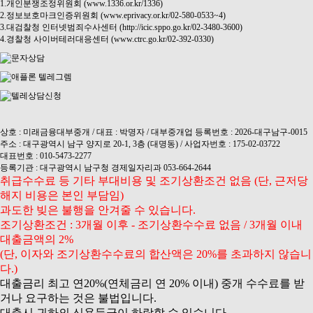
1.개인분쟁조정위원회 (www.1336.or.kr/1336)
2.정보보호마크인증위원회 (www.eprivacy.or.kr/02-580-0533~4)
3.대검찰청 인터넷범죄수사센터 (http://icic.sppo.go.kr/02-3480-3600)
4.경찰청 사이버테러대응센터 (www.ctrc.go.kr/02-392-0330)
상호 : 미래금융대부중개 / 대표 : 박명자 / 대부중개업 등록번호 : 2026-대구남구-0015
주소 : 대구광역시 남구 양지로 20-1, 3층 (대명동) / 사업자번호 : 175-02-03722
대표번호 : 010-5473-2277
등록기관 : 대구광역시 남구청 경제일자리과 053-664-2644
취급수수료 등 기타 부대비용 및 조기상환조건 없음 (단, 근저당
해지 비용은 본인 부담임)
과도한 빚은 불행을 안겨줄 수 있습니다.
조기상환조건 : 3개월 이후 - 조기상환수수료 없음 / 3개월 이내
대출금액의 2%
(단, 이자와 조기상환수수료의 합산액은 20%를 초과하지 않습니
다.)
대출금리 최고 연20%(연체금리 연 20% 이내) 중개 수수료를 받
거나 요구하는 것은 불법입니다.
대출시 귀하의 신용등급이 하락할 수 있습니다.