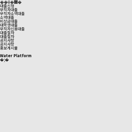
��ü�޴�
대출신청
무직자대출
무직자소액대출
소액대출
비상금대출
대학생대출
무직자신용대출
대출절차
대출절차
공지사항
공지사항
홍보게시물
ㅤ
Water Platform
�ݱ�