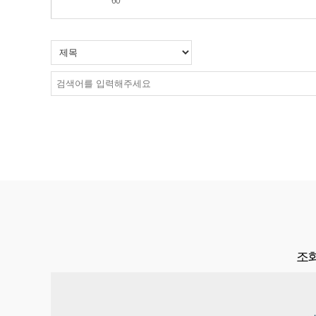
60
음
맨끝
조회