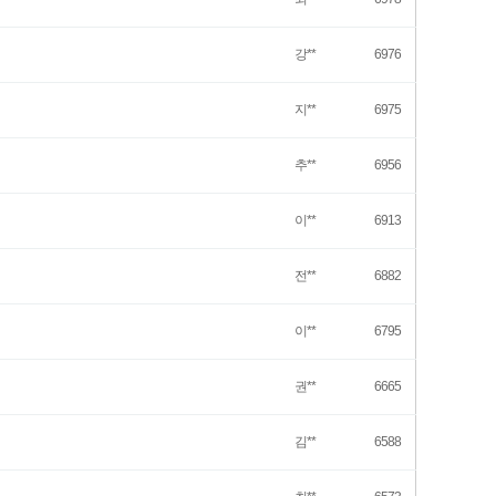
강**
6976
지**
6975
추**
6956
이**
6913
전**
6882
이**
6795
권**
6665
김**
6588