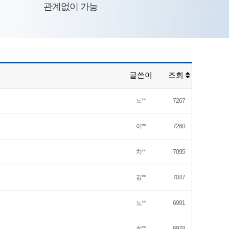
관계없이 가능
글쓴이
조회
노**
7267
이**
7260
차**
7095
김**
7047
노**
6991
최**
6978