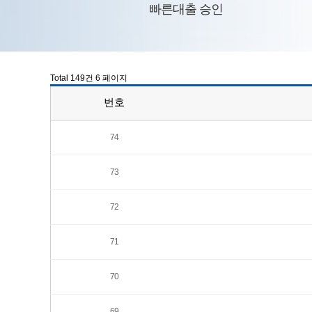
빠른대출 승인
Total 149건
6 페이지
번호
74
73
72
71
70
69