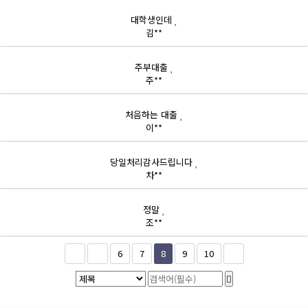
대학생인데
김**
주부대출
주**
처음하는 대출
이**
당일처리감사드립니다
차**
정말
조**
6
7
8
9
10