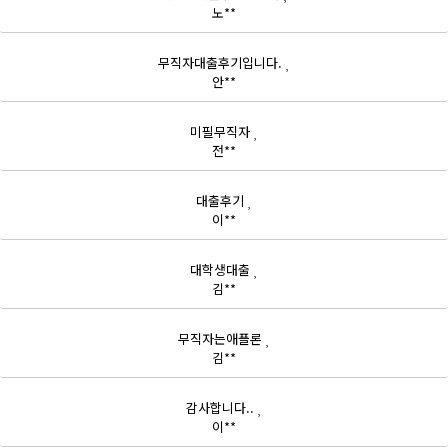
노**
무직자대출후기입니다.
안**
미필무직자
전**
대출후기
이**
대학생대출
김**
무직자는애플론
김**
감사합니다..
이**